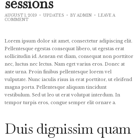
sessions
AUGUST 1, 2019
UPDATES
BY
ADMIN
LEAVE A
ON
COMMENT
WINE
TASTING
SESSIONS
Lorem ipsum dolor sit amet, consectetur adipiscing elit.
Pellentesque egestas consequat libero, ut egestas erat
sollicitudin id. Aenean est diam, consequat non porttitor
nec, luctus nec lectus. Nam eget varius eros. Donec at
ante urna. Proin finibus pellentesque lorem vel
vulputate. Nunc iaculis risus in erat porttitor, ut eleifend
magna porta. Pellentesque aliquam tincidunt
vestibulum. Sed ut leo ut erat volutpat interdum. In
tempor turpis eros, congue semper elit ornare a.
Duis dignissim quam